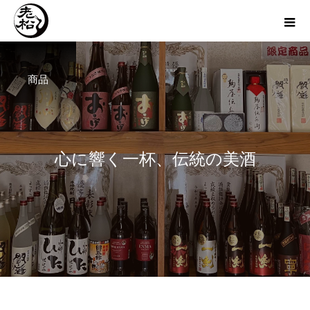
商品
心
に
響
く
一
杯
、
伝
統
の
美
酒