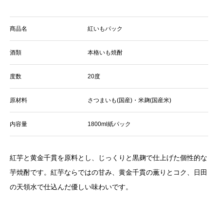
商品名
紅いもパック
酒類
本格いも焼酎
度数
20度
原材料
さつまいも(国産)・米麹(国産米)
内容量
1800ml紙パック
紅芋と黄金千貫を原料とし、じっくりと黒麹で仕上げた個性的な
芋焼酎です。紅芋ならではの甘み、黄金千貫の薫りとコク、日田
の天領水で仕込んだ優しい味わいです。