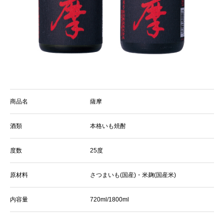
商品名
薩摩
酒類
本格いも焼酎
度数
25度
原材料
さつまいも(国産)・米麹(国産米)
内容量
720ml/1800ml