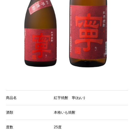
商品名
紅芋焼酎 寧(ねい)
酒類
本格いも焼酎
度数
25度