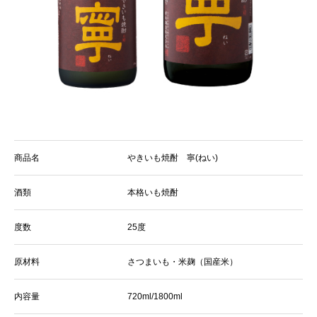
商品名
やきいも焼酎 寧(ねい)
酒類
本格いも焼酎
度数
25度
原材料
さつまいも・米麹（国産米）
内容量
720ml/1800ml