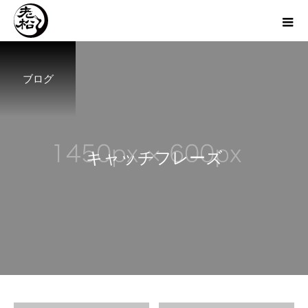
ブログ
キ
ャ
ッ
チ
フ
レ
ー
ズ