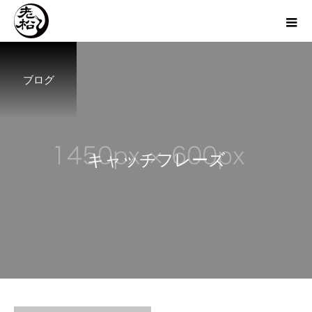
ブログ
キ
ャ
ッ
チ
フ
レ
ー
ズ